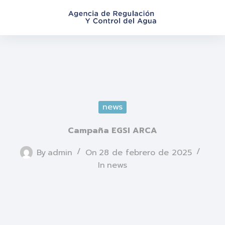
S
a
l
t
a
r
a
l
news
c
o
Campaña EGSI ARCA
n
t
By
admin
On
28 de febrero de 2025
e
In
news
n
i
d
o