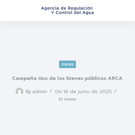
S
a
l
t
a
r
a
l
news
c
o
Campaña Uso de los bienes públicos ARCA
n
t
By
admin
On
16 de junio de 2025
e
In
news
n
i
d
o