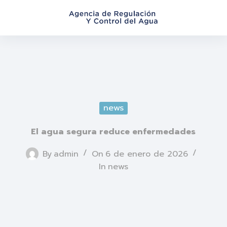
S
a
l
t
a
r
a
l
news
c
o
El agua segura reduce enfermedades
n
t
By
admin
On
6 de enero de 2026
e
In
news
n
i
d
o